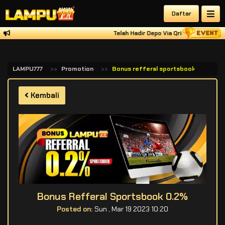
Daftar
Telah Hadir Depo Via Qris All Bank Vi
LAMPU777
Promotion
Bonus refferal sportsbook 0 2
Kembali
Bonus Refferal Sportsbook 0.2%
Posted on:
Sun , Mar 19 2023 10:20