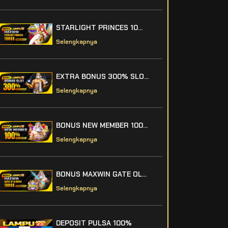
STARLIGHT PRINCES 10...
Selengkapnya
EXTRA BONUS 300% SLO...
Selengkapnya
BONUS NEW MEMBER 100...
Selengkapnya
BONUS MAXWIN GATE OL...
Selengkapnya
DEPOSIT PULSA 100%