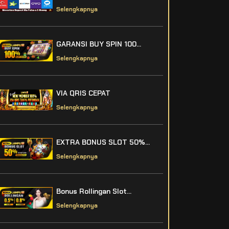
Selengkapnya
GARANSI BUY SPIN 100...
Selengkapnya
VIA QRIS CEPAT
Selengkapnya
EXTRA BONUS SLOT 50%...
Selengkapnya
Bonus Rollingan Slot...
Selengkapnya