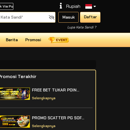
Rupiah
Via Pulsa, Proses Cepat Tanpa Kendala Segera Bergabung di Website LAMPU777 
Daftar
Masuk
Lupa Kata Sandi ?
Berita
Promosi
Promosi Terakhir
FREE BET TUKAR POIN...
Selengkapnya
PROMO SCATTER PG SOF...
Selengkapnya