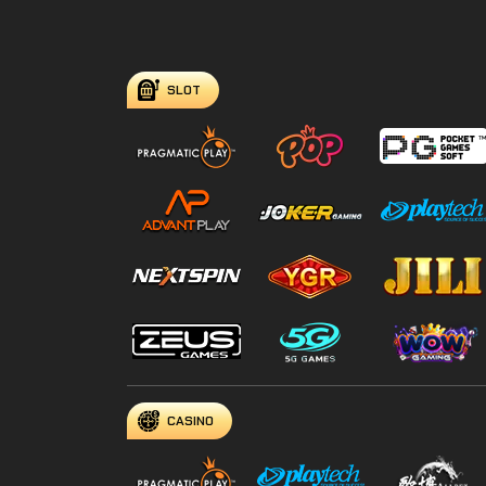
SLOT
CASINO