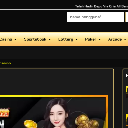
Telah Hadir Depo Via Qris All Bank 
Casino
Sportsbook
Lottery
Poker
Arcade
 casino poker