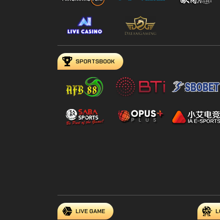
SPORTSBOOK
LIVE GAME
L