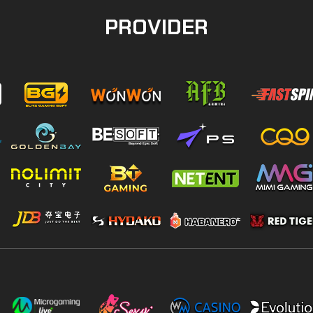
PROVIDER